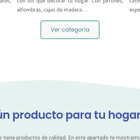
lón,
con los que decorar tu hogar: Con jarrones,
cate
alfombras, cajas de madera…
espe
Ver categoría
n producto para tu hoga
e tiene productos de calidad. En este apartado te mostramos