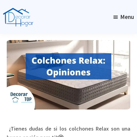
Skip
to
Menu
main
content
DecorarHogar
¿Tienes dudas de si los colchones Relax son una