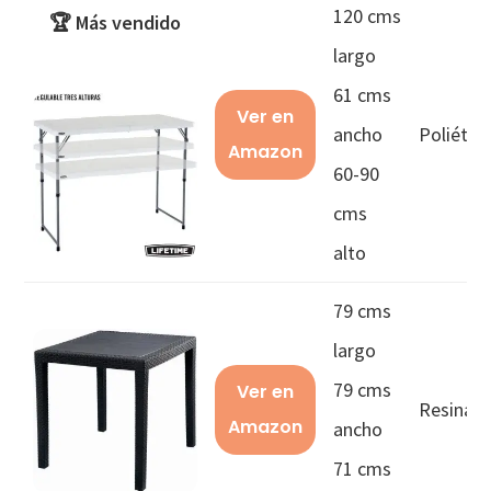
120 cms
🏆 Más vendido
largo
61 cms
Ver en
ancho
Poliétil
Amazon
60-90
cms
alto
79 cms
largo
79 cms
Ver en
Resina
Amazon
ancho
71 cms