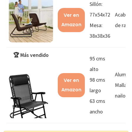
Sillón:
77x54x72
Acabad
Ver en
Amazon
Mesa:
de ratá
38x38x36
🏆 Más vendido
95 cms
alto
Alumini
98 cms
Ver en
Malla d
Amazon
largo
nailon
63 cms
ancho