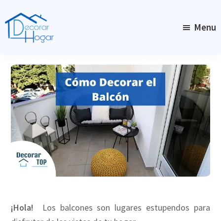
Skip
to
Menu
main
content
DecorarHogar
¡Hola!
Los balcones son lugares estupendos para