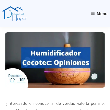
Skip
to
Menu
main
content
DecorarHogar
¿Interesado en conocer si de verdad vale la pena el