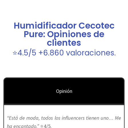
Humidificador Cecotec
Pure: Opiniones de
clientes
⭐4.5/5 +6.860 valoraciones.
Opinión
“Está de moda, todos los influencers tienen uno… Me
ha encantado.”
⭐4/5.