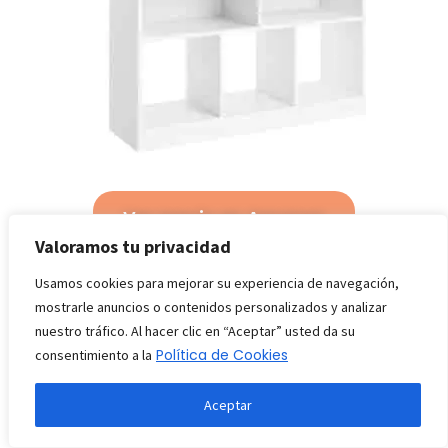
Ver precio en Amazon
Valoramos tu privacidad
Usamos cookies para mejorar su experiencia de navegación,
Un armario como el anterior, pero este fabricado con
mostrarle anuncios o contenidos personalizados y analizar
madera resistente y un diseño diferente.
nuestro tráfico. Al hacer clic en “Aceptar” usted da su
Política de Cookies
consentimiento a la
Es perfecto para decorar una oficina, aunque también
es perfecto para un salón o un pasillo.
Aceptar