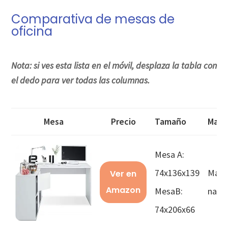
Comparativa de mesas de
oficina
Nota: si ves esta lista en el móvil, desplaza la tabla con
el dedo para ver todas las columnas.
Mesa
Precio
Tamaño
Mater
Mesa A:
74x136x139
Made
Ver en
Amazon
MesaB:
natur
74x206x66