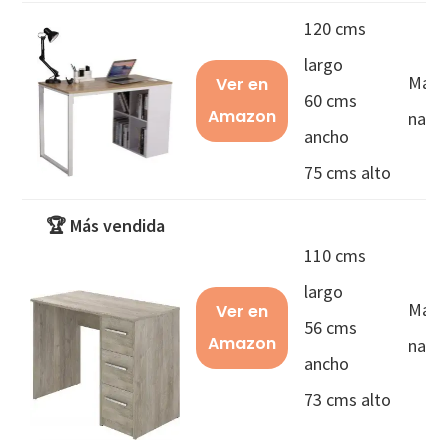
120 cms
largo
Made
Ver en
60 cms
Amazon
natur
ancho
75 cms alto
🏆 Más vendida
110 cms
largo
Made
Ver en
56 cms
Amazon
natur
ancho
73 cms alto