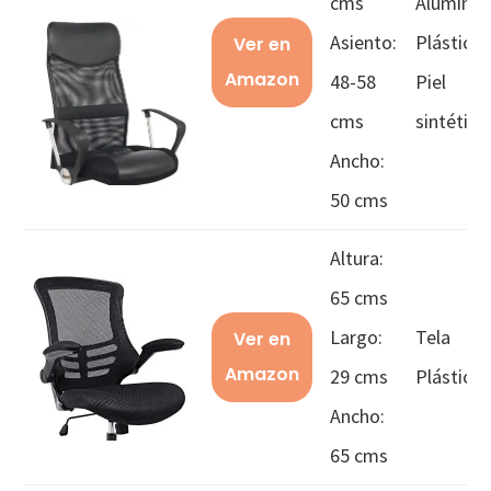
cms
Aluminio
Asiento:
Plástico
Ver en
Amazon
48-58
Piel
cms
sintética
Ancho:
50 cms
Altura:
65 cms
Largo:
Tela
Ver en
Amazon
29 cms
Plástico
Ancho:
65 cms